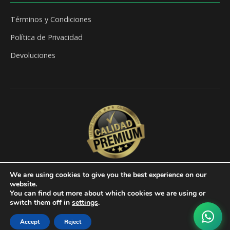
Términos y Condiciones
Política de Privacidad
Devoluciones
We are using cookies to give you the best experience on our
website.
You can find out more about which cookies we are using or
© 2026 Vallas Metálicas Alicante. Todos los derechos
switch them off in
settings
.
reservados.
Powered by
Siente La Red
Accept
Reject